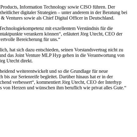
l Products, Information Technology sowie CISO führen. Der
eitlicher digitaler Strategien – unter anderem in der Beratung bei
& Ventures sowie als Chief Digital Officer in Deutschland.
 Technologiekompetenz mit exzellentem Verständnis für die
ontaktpunkte verankern können
, erläutert Jörg Utecht, CEO der
ertvolle Bereicherung für uns.
ch, hat sich dazu entschieden, seinen Vorstandsvertrag nicht zu
und das Joint Venture MLP Hyp gehen in die Verantwortung von
rg Utecht direkt.
eidend weiterentwickelt und so die Grundlage für neue
bis zur Serienreife begleitet. Darüber hinaus hat er in der
chend verbessert
, kommentiert Jörg Utecht, CEO der Interhyp
as von Herzen und wünschen ihm beruflich wie privat alles Gute.