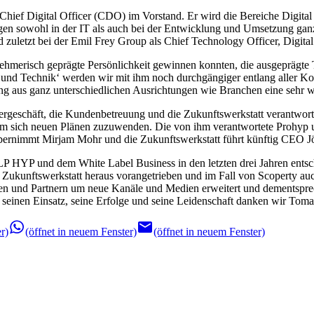
hief Digital Officer (CDO) im Vorstand. Er wird die Bereiche Digita
ngen sowohl in der IT als auch bei der Entwicklung und Umsetzung ganzh
uletzt bei der Emil Frey Group als Chief Technology Officer, Digital 
ernehmerisch geprägte Persönlichkeit gewinnen konnten, die ausgeprägte
 und Technik‘ werden wir mit ihm noch durchgängiger entlang aller K
rung aus ganz unterschiedlichen Ausrichtungen wie Branchen eine sehr w
ergeschäft, die Kundenbetreuung und die Zukunftswerkstatt verantwortli
um sich neuen Plänen zuzuwenden. Die von ihm verantwortete Prohyp 
bernimmt Mirjam Mohr und die Zukunftswerkstatt führt künftig CEO Jö
P HYP und dem White Label Business in den letzten drei Jahren entsch
Zukunftswerkstatt heraus vorangetrieben und im Fall von Scoperty auch 
n und Partnern um neue Kanäle und Medien erweitert und dementspre
 seinen Einsatz, seine Erfolge und seine Leidenschaft danken wir Tom
r)
(öffnet in neuem Fenster)
(öffnet in neuem Fenster)