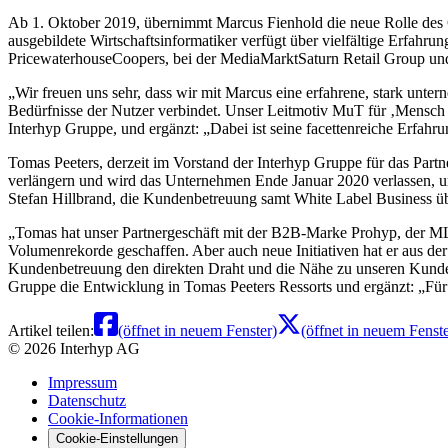
Ab 1. Oktober 2019, übernimmt Marcus Fienhold die neue Rolle des C
ausgebildete Wirtschaftsinformatiker verfügt über vielfältige Erfahru
PricewaterhouseCoopers, bei der MediaMarktSaturn Retail Group und z
Wir freuen uns sehr, dass wir mit Marcus eine erfahrene, stark unt
Bedürfnisse der Nutzer verbindet. Unser Leitmotiv MuT für ‚Mensch
Interhyp Gruppe, und ergänzt:
Dabei ist seine facettenreiche Erfah
Tomas Peeters, derzeit im Vorstand der Interhyp Gruppe für das Partn
verlängern und wird das Unternehmen Ende Januar 2020 verlassen, 
Stefan Hillbrand, die Kundenbetreuung samt White Label Business ü
Tomas hat unser Partnergeschäft mit der B2B-Marke Prohyp, der ML
Volumenrekorde geschaffen. Aber auch neue Initiativen hat er aus der 
Kundenbetreuung den direkten Draht und die Nähe zu unseren Kunde
Gruppe die Entwicklung in Tomas Peeters Ressorts und ergänzt:
Für
Artikel teilen:
(öffnet in neuem Fenster)
(öffnet in neuem Fenste
©
2026
Interhyp AG
Impressum
Datenschutz
Cookie-Informationen
Cookie-Einstellungen