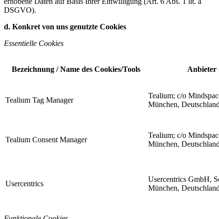
erhobene Daten auf Basis Ihrer Einwilligung (Art. 6 Abs. 1 lit. a
DSGVO).
d. Konkret von uns genutzte Cookies
Essentielle Cookies
Bezeichnung / Name des Cookies/Tools
Anbieter 
Tealium; c/o Mindspac
Tealium Tag Manager
München, Deutschlan
Tealium; c/o Mindspac
Tealium Consent Manager
München, Deutschlan
Usercentrics GmbH, Se
Usercentrics
München, Deutschlan
Funktionale Cookies