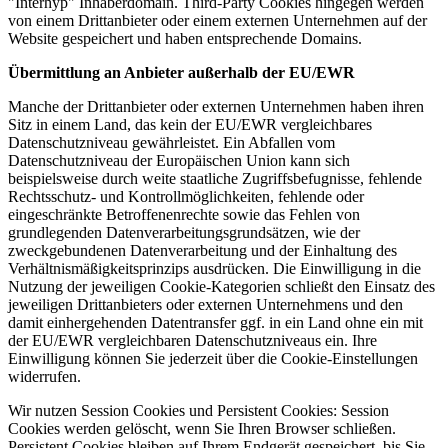
"Interhyp" Inhaberdomain. Third-Party Cookies hingegen werden
von einem Drittanbieter oder einem externen Unternehmen auf der
Website gespeichert und haben entsprechende Domains.
Übermittlung an Anbieter außerhalb der EU/EWR
Manche der Drittanbieter oder externen Unternehmen haben ihren
Sitz in einem Land, das kein der EU/EWR vergleichbares
Datenschutzniveau gewährleistet. Ein Abfallen vom
Datenschutzniveau der Europäischen Union kann sich
beispielsweise durch weite staatliche Zugriffsbefugnisse, fehlende
Rechtsschutz- und Kontrollmöglichkeiten, fehlende oder
eingeschränkte Betroffenenrechte sowie das Fehlen von
grundlegenden Datenverarbeitungsgrundsätzen, wie der
zweckgebundenen Datenverarbeitung und der Einhaltung des
Verhältnismäßigkeitsprinzips ausdrücken. Die Einwilligung in die
Nutzung der jeweiligen Cookie-Kategorien schließt den Einsatz des
jeweiligen Drittanbieters oder externen Unternehmens und den
damit einhergehenden Datentransfer ggf. in ein Land ohne ein mit
der EU/EWR vergleichbaren Datenschutzniveaus ein. Ihre
Einwilligung können Sie jederzeit über die Cookie-Einstellungen
widerrufen.
Wir nutzen Session Cookies und Persistent Cookies: Session
Cookies werden gelöscht, wenn Sie Ihren Browser schließen.
Persistent Cookies bleiben auf Ihrem Endgerät gespeichert, bis Sie