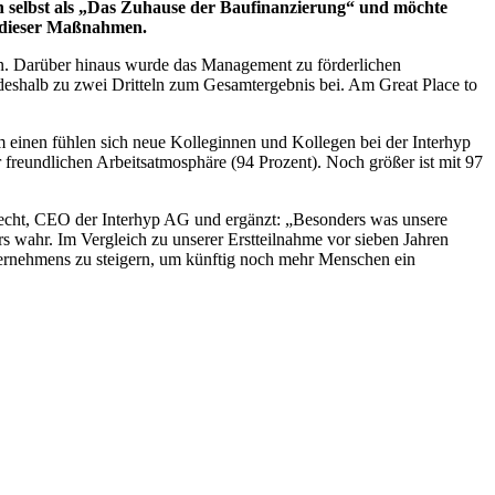
ch selbst als „Das Zuhause der Baufinanzierung“ und möchte
lg dieser Maßnahmen.
en. Darüber hinaus wurde das Management zu förderlichen
eshalb zu zwei Dritteln zum Gesamtergebnis bei. Am Great Place to
 einen fühlen sich neue Kolleginnen und Kollegen bei der Interhyp
reundlichen Arbeitsatmosphäre (94 Prozent). Noch größer ist mit 97
techt, CEO der Interhyp AG und ergänzt:
Besonders was unsere
rs wahr. Im Vergleich zu unserer Erstteilnahme vor sieben Jahren
nternehmens zu steigern, um künftig noch mehr Menschen ein