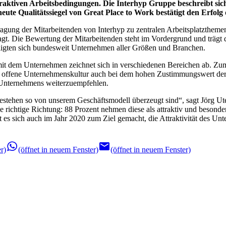
traktiven Arbeitsbedingungen. Die Interhyp Gruppe beschreibt si
neute Qualitätssiegel von Great Place to Work bestätigt den Erfo
agung der Mitarbeitenden von Interhyp zu zentralen Arbeitsplatzthem
. Die Bewertung der Mitarbeitenden steht im Vordergrund und trägt d
igten sich bundesweit Unternehmen aller Größen und Branchen.
 mit dem Unternehmen zeichnet sich in verschiedenen Bereichen ab. Zum
 offene Unternehmenskultur auch bei dem hohen Zustimmungswert der f
s Unternehmens weiterzuempfehlen.
 Bestehen so von unserem Geschäftsmodell überzeugt sind
, sagt Jörg U
e richtige Richtung: 88 Prozent nehmen diese als attraktiv und besonde
 es sich auch im Jahr 2020 zum Ziel gemacht, die Attraktivität des U
r)
(öffnet in neuem Fenster)
(öffnet in neuem Fenster)