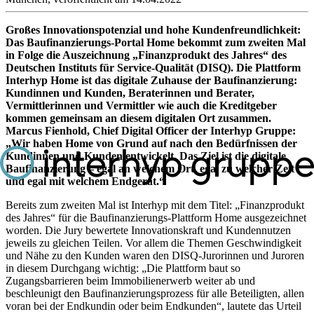
Großes Innovationspotenzial und hohe Kundenfreundlichkeit:
Das Baufinanzierungs-Portal Home bekommt zum zweiten Mal
in Folge die Auszeichnung „Finanzprodukt des Jahres“ des
Deutschen Instituts für Service-Qualität (DISQ). Die Plattform
Interhyp Home ist das digitale Zuhause der Baufinanzierung:
Kundinnen und Kunden, Beraterinnen und Berater,
Vermittlerinnen und Vermittler wie auch die Kreditgeber
kommen gemeinsam an diesem digitalen Ort zusammen.
Marcus Fienhold, Chief Digital Officer der Interhyp Gruppe:
Wir haben Home von Grund auf nach den Bedürfnissen der
Kundinnen und Kunden entwickelt. Das Ziel ist die digitale
Baufinanzierung – egal an welchem Ort, egal zu welcher Zeit
und egal mit welchem Endgerät.
Bereits zum zweiten Mal ist Interhyp mit dem Titel: „Finanzprodukt
des Jahres“ für die Baufinanzierungs-Plattform Home ausgezeichnet
worden. Die Jury bewertete Innovationskraft und Kundennutzen
jeweils zu gleichen Teilen. Vor allem die Themen Geschwindigkeit
und Nähe zu den Kunden waren den DISQ-Jurorinnen und Juroren
in diesem Durchgang wichtig: „Die Plattform baut so
Zugangsbarrieren beim Immobilienerwerb weiter ab und
beschleunigt den Baufinanzierungsprozess für alle Beteiligten, allen
voran bei der Endkundin oder beim Endkunden“, lautete das Urteil