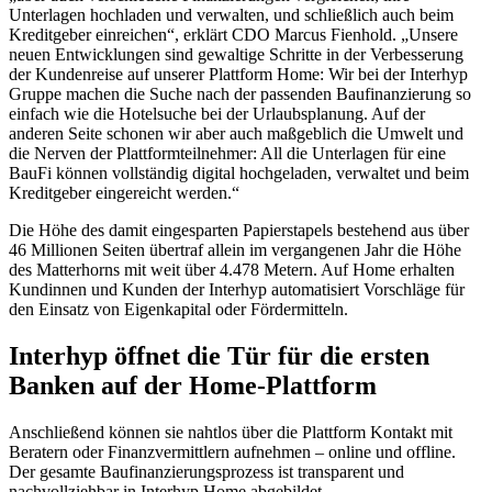
Unterlagen hochladen und verwalten, und schließlich auch beim
Kreditgeber einreichen
, erklärt CDO Marcus Fienhold.
Unsere
neuen Entwicklungen sind gewaltige Schritte in der Verbesserung
der Kundenreise auf unserer Plattform Home: Wir bei der Interhyp
Gruppe machen die Suche nach der passenden Baufinanzierung so
einfach wie die Hotelsuche bei der Urlaubsplanung. Auf der
anderen Seite schonen wir aber auch maßgeblich die Umwelt und
die Nerven der Plattformteilnehmer: All die Unterlagen für eine
BauFi können vollständig digital hochgeladen, verwaltet und beim
Kreditgeber eingereicht werden.
Die Höhe des damit eingesparten Papierstapels bestehend aus über
46 Millionen Seiten übertraf allein im vergangenen Jahr die Höhe
des Matterhorns mit weit über 4.478 Metern. Auf Home erhalten
Kundinnen und Kunden der Interhyp automatisiert Vorschläge für
den Einsatz von Eigenkapital oder Fördermitteln.
Interhyp öffnet die Tür für die ersten
Banken auf der Home-Plattform
Anschließend können sie nahtlos über die Plattform Kontakt mit
Beratern oder Finanzvermittlern aufnehmen – online und offline.
Der gesamte Baufinanzierungsprozess ist transparent und
nachvollziehbar in Interhyp Home abgebildet.